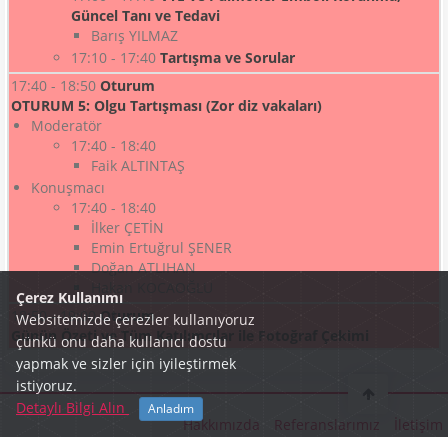
Güncel Tanı ve Tedavi
Barış YILMAZ
17:10 - 17:40
Tartışma ve Sorular
17:40 - 18:50
Oturum
OTURUM 5: Olgu Tartışması (Zor diz vakaları)
Moderatör
17:40 - 18:40
Faik ALTINTAŞ
Konuşmacı
17:40 - 18:40
İlker ÇETİN
Emin Ertuğrul ŞENER
Doğan ATLIHAN
Hakan KOCAOĞLU
Çerez Kullanımı
18:50 - 19:00
Oturum
Websitemizde çerezler kullanıyoruz
Günün Özeti ve Tüm Katılımcılar ile Fotoğraf Çekimi
çünkü onu daha kullanıcı dostu
yapmak ve sizler için iyileştirmek
istiyoruz.
Detaylı Bilgi Alın
Anladım
Hakkımızda
Referanslarımız
İletişim
2008 - 2026 © İris İnteraktif Powered
by
fortius