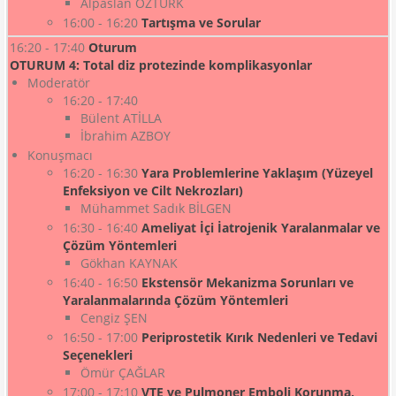
Alpaslan ÖZTÜRK
16:00 - 16:20
Tartışma ve Sorular
16:20 - 17:40
Oturum
OTURUM 4: Total diz protezinde komplikasyonlar
Moderatör
16:20 - 17:40
Bülent ATİLLA
İbrahim AZBOY
Konuşmacı
16:20 - 16:30
Yara Problemlerine Yaklaşım (Yüzeyel
Enfeksiyon ve Cilt Nekrozları)
Mühammet Sadık BİLGEN
16:30 - 16:40
Ameliyat İçi İatrojenik Yaralanmalar ve
Çözüm Yöntemleri
Gökhan KAYNAK
16:40 - 16:50
Ekstensör Mekanizma Sorunları ve
Yaralanmalarında Çözüm Yöntemleri
Cengiz ŞEN
16:50 - 17:00
Periprostetik Kırık Nedenleri ve Tedavi
Seçenekleri
Ömür ÇAĞLAR
17:00 - 17:10
VTE ve Pulmoner Emboli Korunma,