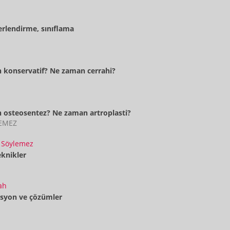
erlendirme, sınıflama
 konservatif? Ne zaman cerrahi?
 osteosentez? Ne zaman artroplasti?
LEMEZ
 Söylemez
eknikler
ah
syon ve çözümler