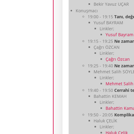
Bekir Yavuz UÇAR
Konuşmacı
19:00 - 19:15
Tanı, değ
Yusuf BAYRAM
Linkler;
Yusuf Bayram
19:15 - 19:25
Ne zaman
Çağrı ÖZCAN
Linkler;
Çağrı Özcan
19:25 - 19:40
Ne zaman
Mehmet Salih SÖY
Linkler;
Mehmet Salih
19:40 - 19:50
Cerrahi t
Bahattin KEMAH
Linkler;
Bahattin Kam
19:50 - 20:05
Komplika
Haluk ÇELİK
Linkler;
Haluk Çelik