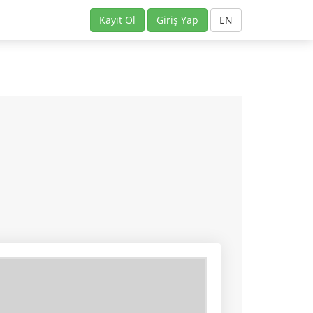
Kayıt Ol
Giriş Yap
EN