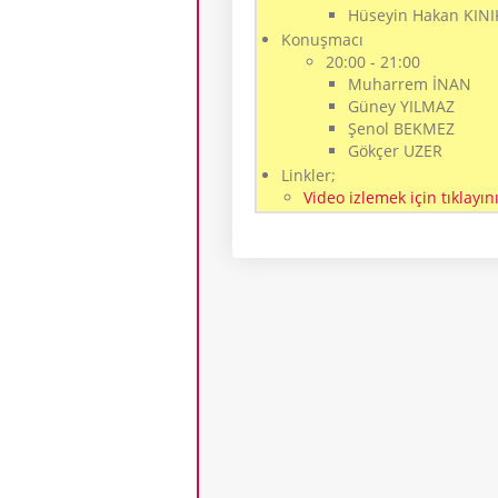
Hüseyin Hakan KINI
Konuşmacı
20:00 - 21:00
Muharrem İNAN
Güney YILMAZ
Şenol BEKMEZ
Gökçer UZER
Linkler;
Video izlemek için tıklayın