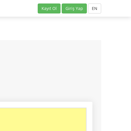
Kayıt Ol
Giriş Yap
EN