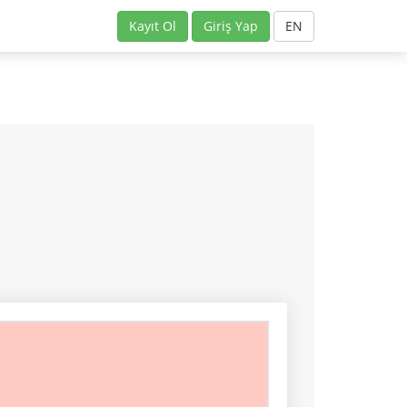
Kayıt Ol
Giriş Yap
EN