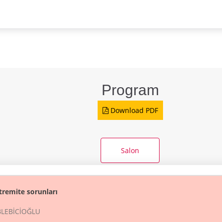
Program
Download PDF
Salon
tremite sorunları
BLEBİCİOĞLU