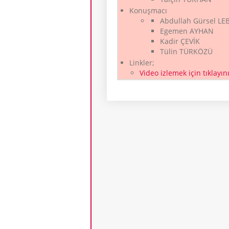
Konuşmacı
Abdullah Gürsel LE
Egemen AYHAN
Kadir ÇEVİK
Tülin TÜRKÖZÜ
Linkler;
Video izlemek için tıklayın