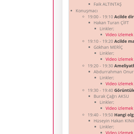
Faik ALTINTAŞ
Konuşmacı
19:00 - 19:10
Acilde di
Hakan Turan ÇİFT
Linkler;
Video izlemek i
19:10 - 19:20
Acilde ma
Gökhan MERİÇ
Linkler;
Video izlemek i
19:20 - 19:30
Ameliyat
Abdurrahman Onur
Linkler;
Video izlemek i
19:30 - 19:40
Görüntül
Burak Çağrı AKSU
Linkler;
Video izlemek i
19:40 - 19:50
Hangi olg
Hüseyin Hakan KINI
Linkler;
Video izlemek i