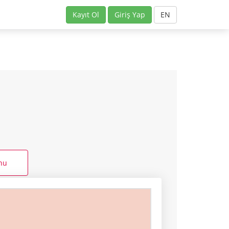
Kayıt Ol
Giriş Yap
EN
onu